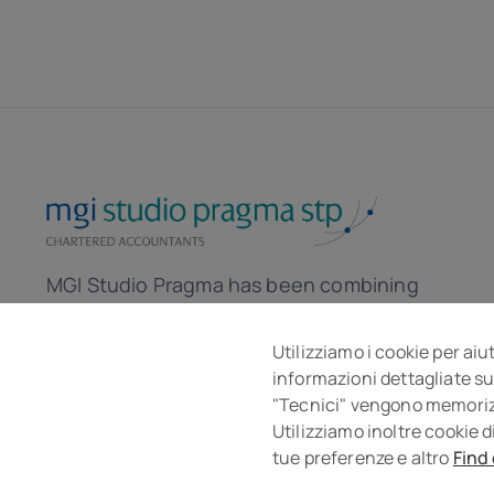
MGI Studio Pragma has been combining
the skills of accountants and lawyers for
over 30 years to help the company in the
Utilizziamo i cookie per aiu
informazioni dettagliate su
local and global market.
"Tecnici" vengono memorizza
Utilizziamo inoltre cookie d
tue preferenze e altro
Find