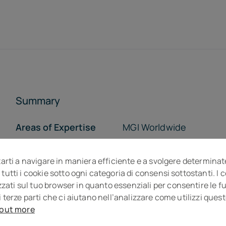
Summary
Areas of Expertise
MGI Worldwide
Who we are
Opportunity
tarti a navigare in maniera efficiente e a svolgere determinat
The Team
The Offices
 tutti i cookie sotto ogni categoria di consensi sottostanti. I
ti sul tuo browser in quanto essenziali per consentire le fun
i terze parti che ci aiutano nell’analizzare come utilizzi que
 out more