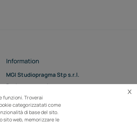
Information
MGI Studiopragma Stp s.r.l.
Business consultancy company
x
Via Della Costituzione, 10- 61032 Fano PU
e funzioni. Troverai
Isc. REA n° 119788
 cookie categorizzatati come
zionalità di base del sito.
sto sito web, memorizzare le