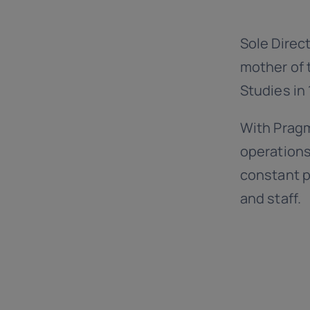
Sole Direc
mother of 
Studies in
With Pragm
operations
constant p
and staff.