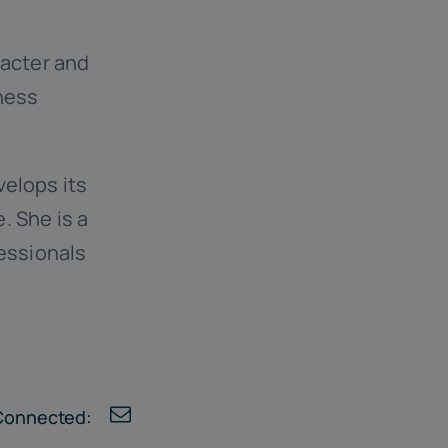
racter and
ness
velops its
. She is a
fessionals
Connected: