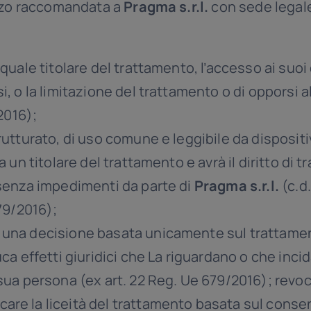
zzo raccomandata a
Pragma s.r.l.
con sede legal
 quale titolare del trattamento, l’accesso ai suoi d
, o la limitazione del trattamento o di opporsi al
/2016);
rutturato, di uso comune e leggibile da dispositi
 un titolare del trattamento e avrà il diritto di t
 senza impedimenti da parte di
Pragma s.r.l.
(c.d.
679/2016);
 una decisione basata unicamente sul trattam
uca effetti giuridici che La riguardano o che inc
sua persona (ex art. 22 Reg. Ue 679/2016); revoc
re la liceità del trattamento basata sul conse