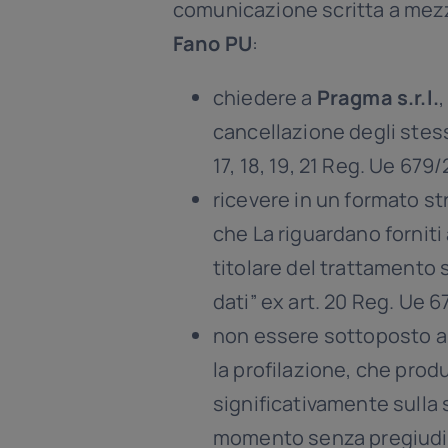
comunicazione scritta a me
Fano PU
:
chiedere a
Pragma s.r.l.
,
cancellazione degli stessi
17, 18, 19, 21 Reg. Ue 679
ricevere in un formato st
che La riguardano forniti a
titolare del trattamento
dati” ex art. 20 Reg. Ue 
non essere sottoposto a
la profilazione, che prod
significativamente sulla 
momento senza pregiudica