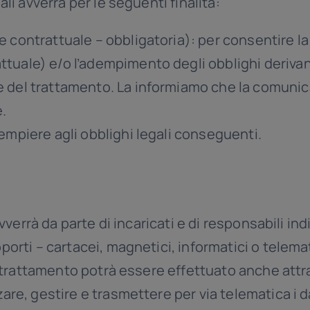
li avverrà per le seguenti finalità:
 e contrattuale – obbligatoria): per consentire la
ttuale) e/o l’adempimento degli obblighi derivan
e del trattamento. La informiamo che la comunic
.
dempiere agli obblighi legali conseguenti.
 avverrà da parte di incaricati e di responsabili i
orti – cartacei, magnetici, informatici o telemat
Il trattamento potrà essere effettuato anche att
re, gestire e trasmettere per via telematica i da