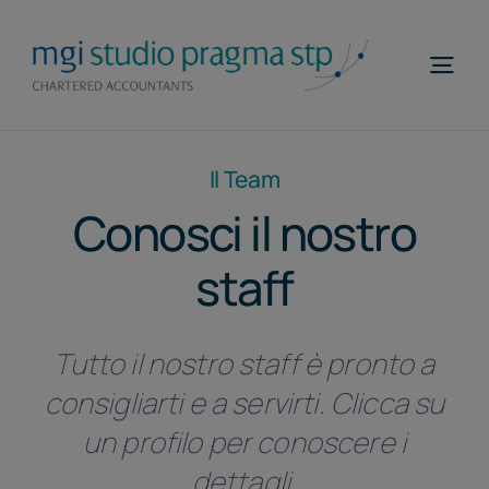
Salta
al
Togg
contenuto
Navi
Home
Il Team
Profilo
Conosci il nostro
Competenze
staff
MGI WorldWide
Tutto il nostro staff è pronto a
Contatti
consigliarti e a servirti. Clicca su
Telefona
un profilo per conoscere i
ITA
dettagli.