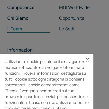
Competenze
MGI Worldwide
Chi Siamo
Opportunità
Il Team
Le Sedi
Informazioni
x
MGI Studiopragma Stp s.r.l.
Utilizziamo i cookie per aiutarti a navigare in
maniera efficiente e a svolgere determinate
Società di consulenza per l’impresa
funzioni. Troverai informazioni dettagliate su
Via Della Costituzione, 10- 61032 Fano PU
tutti i cookie sotto ogni categoria di consensi
Isc. REA n° 119788
sottostanti. I cookie categorizzatati come
"Tecnici" vengono memorizzati sul tuo
browser in quanto essenziali per consentire le
funzionalità di base del sito. Utilizziamo inoltre
cookie di terze parti che ci aiutano