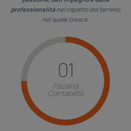
professionalità
nel rispetto del terreno
nel quale cresce.
Scopri di più
01
paesi.
particolare attenzione a quella di altri
normativa italiana
con una
Fiscalità
degli
adempimenti
imposti dalla
Contabilità
Risposte
per la corretta esecuzione
Fiscalità e Contabilità