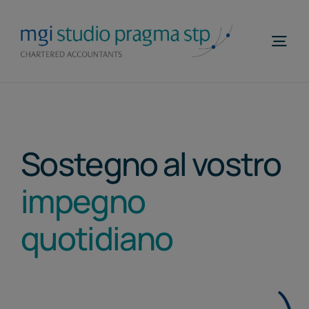
Salta
al
Togg
contenuto
Navi
Home
Profilo
Sostegno al vostro
Competenze
impegno
MGI WorldWide
quotidiano
Contatti
Telefona
ITA