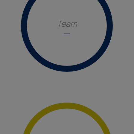
Team
_