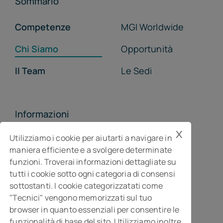
Sommario
Competenze
MGI Worldwide
Chi Siamo
Opportunità
Il Team
Le Sedi
Informazioni
x
MGI Studiopragma Stp s.r.l.
Utilizziamo i cookie per aiutarti a navigare in
maniera efficiente e a svolgere determinate
Società di consulenza per l’impresa
funzioni. Troverai informazioni dettagliate su
Via Della Costituzione, 10- 61032 Fano PU
tutti i cookie sotto ogni categoria di consensi
Isc. REA n° 119788
sottostanti. I cookie categorizzatati come
"Tecnici" vengono memorizzati sul tuo
browser in quanto essenziali per consentire le
funzionalità di base del sito. Utilizziamo inoltre