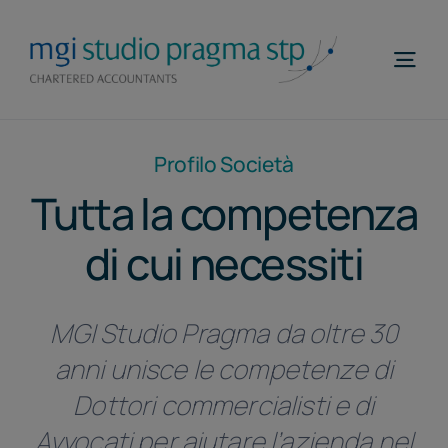
Salta
al
Togg
contenuto
Navi
Home
Profilo Società
Profilo
Tutta la competenza
Competenze
di cui necessiti
MGI WorldWide
MGI Studio Pragma da oltre 30
Contatti
anni unisce le competenze di
Telefona
Dottori commercialisti e di
ITA
Avvocati per aiutare l’azienda nel