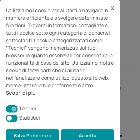
x
MGI Studiopragma Stp s.r.l.
Utilizziamo i cookie per aiutarti a navigare in
maniera efficiente e a svolgere determinate
Società di consulenza per l’impresa
funzioni. Troverai informazioni dettagliate su
Via Della Costituzione, 10- 61032 Fano PU
tutti i cookie sotto ogni categoria di consensi
Isc. REA n° 119788
sottostanti. I cookie categorizzatati come
"Tecnici" vengono memorizzati sul tuo
browser in quanto essenziali per consentire le
funzionalità di base del sito. Utilizziamo inoltre
cookie di terze parti che ci aiutano
nell’analizzare come utilizzi questo sito web,
memorizzare le tue preferenze e altro
© 2026 • MGI Studiopragma Stp s.r.l. • Partita I.V.A.
Scopri di più
01266230414
Tecnici
Tecnici
Statistici
Statistici
Privacy Policy
•
Cookie Policy
•
Credits by Digital Point
Salva Preferenze
Accetta