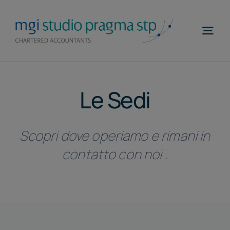
Salta
al
Togg
contenuto
Navi
Home
Le Sedi
Profilo
Competenze
Scopri dove operiamo e rimani in
MGI WorldWide
contatto con noi .
Contatti
Telefona
ITA