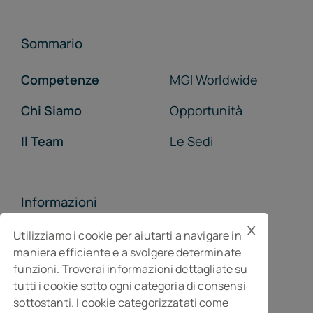
Sommario
Competenze
MGI Worldwide
Chi Siamo
Opportunità
Il Team
Le Sedi
Informazioni
x
MGI Studiopragma Stp s.r.l.
Utilizziamo i cookie per aiutarti a navigare in
maniera efficiente e a svolgere determinate
Società di consulenza per l’impresa
funzioni. Troverai informazioni dettagliate su
Via Della Costituzione, 10- 61032 Fano PU
tutti i cookie sotto ogni categoria di consensi
Isc. REA n° 119788
sottostanti. I cookie categorizzatati come