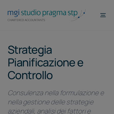
Salta
al
Togg
contenuto
Navi
Home
Strategia
Profilo
Pianificazione e
Competenze
Controllo
MGI WorldWide
Contatti
Consulenza nella formulazione e
Telefona
nella gestione delle strategie
ITA
aziendali, analisi dei fattori e