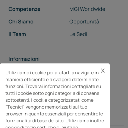
Competenze
MGI Worldwide
Chi Siamo
Opportunità
Il Team
Le Sedi
Informazioni
x
MGI Studiopragma Stp s.r.l.
Utilizziamo i cookie per aiutarti a navigare in
maniera efficiente e a svolgere determinate
Società di consulenza per l’impresa
funzioni. Troverai informazioni dettagliate su
Via Della Costituzione, 10- 61032 Fano PU
tutti i cookie sotto ogni categoria di consensi
Isc. REA n° 119788
sottostanti. I cookie categorizzatati come
"Tecnici" vengono memorizzati sul tuo
browser in quanto essenziali per consentire le
funzionalità di base del sito. Utilizziamo inoltre
cookie di terze parti che ci aiutano