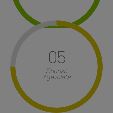
Revisione Legale
Scopri di più
05
specialistici.
per l’innovazione, industria 4.0 e servizi
Finanza
europei e contributi
non rimborsabili validi
Agevolata
Consulenza per l’
ottenimento di bandi
Finanza Agevolata